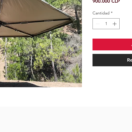
Preci
900.000 CLP
Cantidad
*
Re