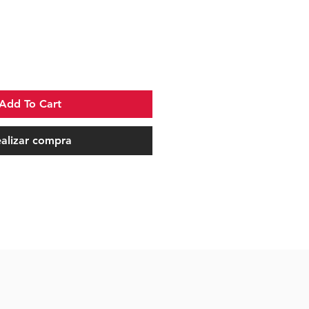
o
Add To Cart
alizar compra